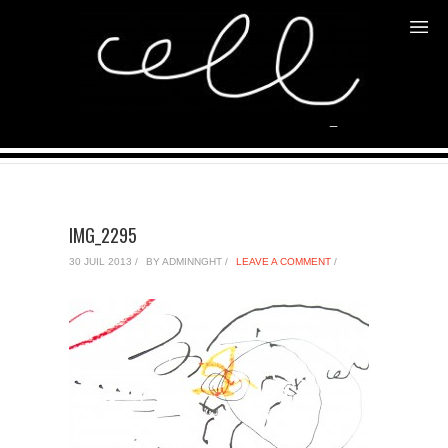
BLOG
Home
/
Non classé
/
Schémas 2012
/
IMG_2295
IMG_2295
30 JUIL 2013 /
BY ADMINNGHT /
LEAVE A COMMENT
/