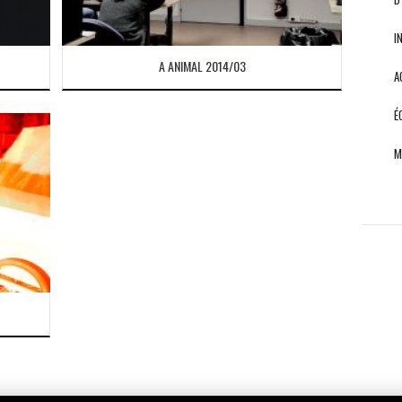
I
A ANIMAL 2014/03
A
É
M