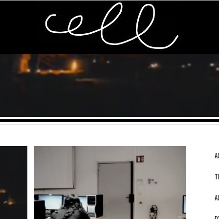
A
T
A
D