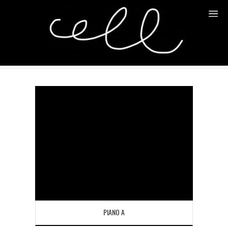
INFRA MICRO LOCAL
Home
/
Portfolio
PIANO A