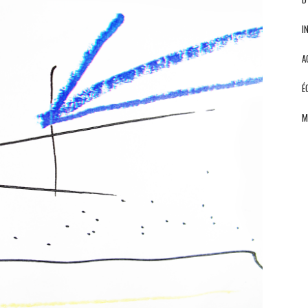
I
A
É
M