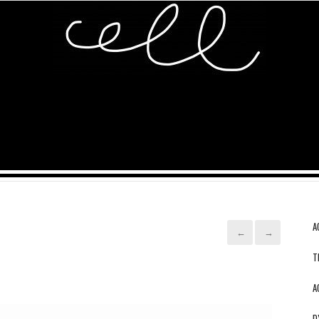
A
←
→
T
A
D